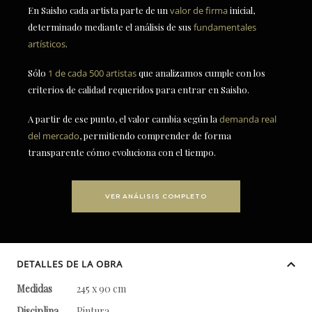
En Saisho cada artista parte de un
valor de firma
inicial,
determinado mediante el análisis de sus
fundamentales
artísticos
.
Sólo
1 de cada 500 artistas
que analizamos cumple con los
criterios de calidad requeridos para entrar en Saisho.
A partir de ese punto, el valor cambia según la
demanda real
del mercado
, permitiendo comprender de forma
transparente cómo evoluciona con el tiempo.
VER ANÁLISIS COMPLETO
DETALLES DE LA OBRA
Medidas
245 x 90 cm
Disciplina
Pintura