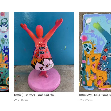
Niña (Kiss me) | Xavi García
Niña love-KOs | Xavi 
27 x 50 cm
32 x 27 cm