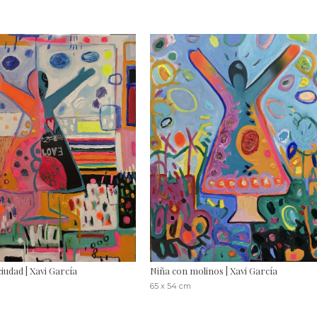
ciudad | Xavi García
Niña con molinos | Xavi García
65 x 54 cm