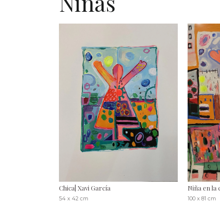
Niñas
Chica| Xavi García
Niña en la 
54 x 42 cm
100 x 81 cm