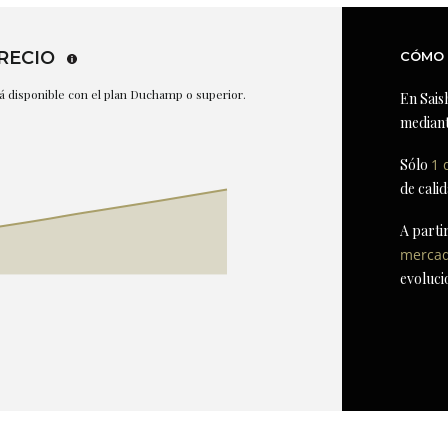
RECIO
CÓMO 
stá disponible con el plan Duchamp o superior.
En Sais
mediant
Sólo
1 
de cali
A parti
merca
evoluci