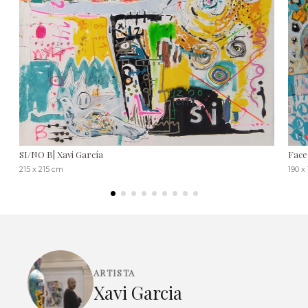
SI/NO B| Xavi García
Face
215 x 215 cm
190 x
ARTISTA
Xavi Garcia