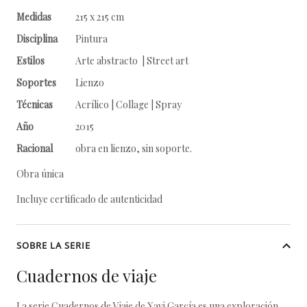
Medidas
215 x 215 cm
Disciplina
Pintura
Estilos
Arte abstracto | Street art
Soportes
Lienzo
Técnicas
Acrílico | Collage | Spray
Año
2015
Racional
obra en lienzo, sin soporte.
Obra única
Incluye certificado de autenticidad
SOBRE LA SERIE
Cuadernos de viaje
La serie Cuadernos de Viaje de Xavi García es una exploración