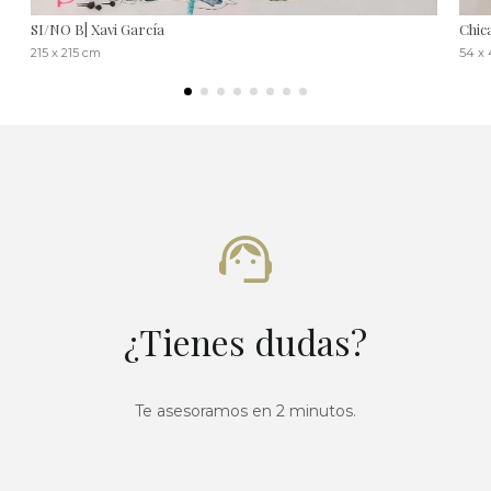
SI/NO B| Xavi García
Chic
215 x 215 cm
54 x
¿Tienes dudas?
Te asesoramos en 2 minutos.