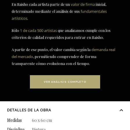
En Saisho cada artista parte de un
valor de firma
inicial,
determinado mediante el análisis de sus
fundamentales
artísticos
.
Sólo
1 de cada 500 artistas
que analizamos cumple con los
criterios de calidad requeridos para entrar en Saisho.
A partir de ese punto, el valor cambia según la
demanda real
del mercado
, permitiendo comprender de forma
transparente cómo evoluciona con el tiempo.
VER ANÁLISIS COMPLETO
DETALLES DE LA OBRA
Medidas
60 x 60 cm
Disciplina
Pintura