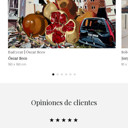
Bad year | Óscar Seco
Sob
Óscar Seco
Jor
160 x 160 cm
81 x
Opiniones de clientes
★★★★★