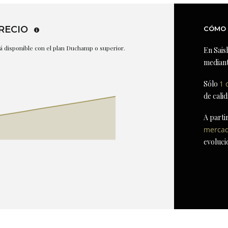
RECIO
CÓMO 
stá disponible con el plan Duchamp o superior.
En Sais
mediant
Sólo
1 
de cali
A parti
merca
evoluci