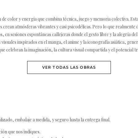
 de color y energía que combina técnica, juego y memoria colectiva. Est
 crean atmósferas vibrantes y casi psicodélicas. Pero lo que realmente di
 en sesiones espontáneas callejeras donde el gesto libre y la alegría del 
isuales inspirados en el manga, el anime y la iconografía asiática, generan
ue celebran la imaginación, la cultura visual compartida y el potencial t
VER TODAS LAS OBRAS
izado, embalaje a medida, y seguro hasta la entrega final.
ción que nos indiques.