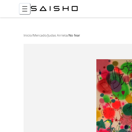
Inicio
/
Mercado
/
Judas Arrieta
/
No fear