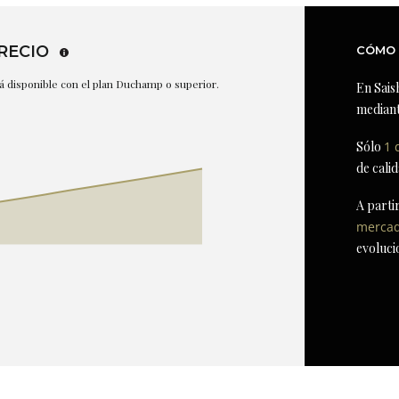
RECIO
CÓMO 
stá disponible con el plan Duchamp o superior.
En Sais
mediant
Sólo
1 
de cali
A parti
merca
evoluci