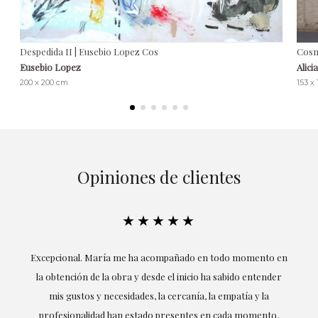
Despedida II | Eusebio Lopez Cos
Cosmo
Eusebio Lopez
Alici
200 x 200 cm
153 x
Opiniones de clientes
★★★★★
ría
Excepcional. María me ha acompañado en todo momento en
la obtención de la obra y desde el inicio ha sabido entender
mis gustos y necesidades, la cercanía, la empatía y la
ne
profesionalidad han estado presentes en cada momento,