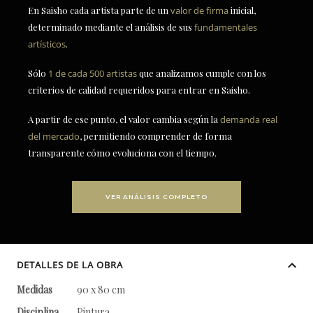
En Saisho cada artista parte de un
valor de firma
inicial,
determinado mediante el análisis de sus
fundamentales
artísticos
.
Sólo
1 de cada 500 artistas
que analizamos cumple con los
criterios de calidad requeridos para entrar en Saisho.
A partir de ese punto, el valor cambia según la
demanda real
del mercado
, permitiendo comprender de forma
transparente cómo evoluciona con el tiempo.
VER ANÁLISIS COMPLETO
DETALLES DE LA OBRA
Medidas
90 x 80 cm
Disciplina
Pintura