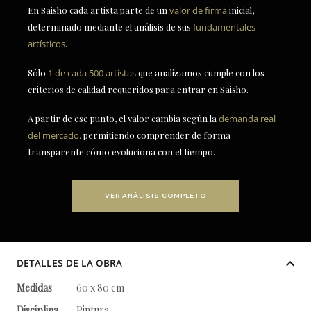
En Saisho cada artista parte de un
valor de firma
inicial,
determinado mediante el análisis de sus
fundamentales
artísticos
.
Sólo
1 de cada 500 artistas
que analizamos cumple con los
criterios de calidad requeridos para entrar en Saisho.
A partir de ese punto, el valor cambia según la
demanda real
del mercado
, permitiendo comprender de forma
transparente cómo evoluciona con el tiempo.
VER ANÁLISIS COMPLETO
DETALLES DE LA OBRA
Medidas
60 x 80 cm
Disciplina
Pintura