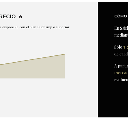
RECIO
CÓMO 
stá disponible con el plan Duchamp o superior.
En Sais
mediant
Sólo
1 
de cali
A parti
merca
evoluci