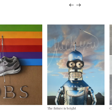
The future is bright
C