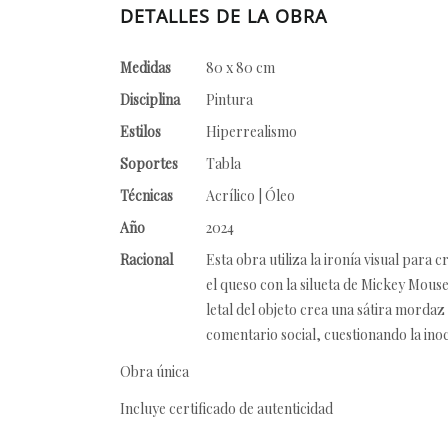
DETALLES DE LA OBRA
Medidas
80 x 80 cm
Disciplina
Pintura
Estilos
Hiperrealismo
Soportes
Tabla
Técnicas
Acrílico | Óleo
Año
2024
Racional
Esta obra utiliza la ironía visual para
el queso con la silueta de Mickey Mouse
letal del objeto crea una sátira morda
comentario social, cuestionando la ino
Obra única
Incluye certificado de autenticidad