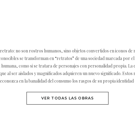
 retrato: no son rostros humanos, sino objetos convertidos en iconos de 
econocibles se transforman en “retratos” de una sociedad marcada por el
si humana, como si se tratara de personajes con personalidad propia. La e
ue al ser aislados y magnificados adquieren un nuevo significado. Estos
 reconozca en la banalidad del consumo los rasgos de su propia identid
VER TODAS LAS OBRAS