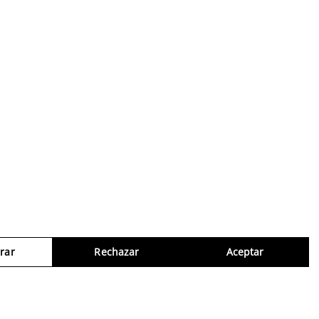
rar
Rechazar
Aceptar
Consul