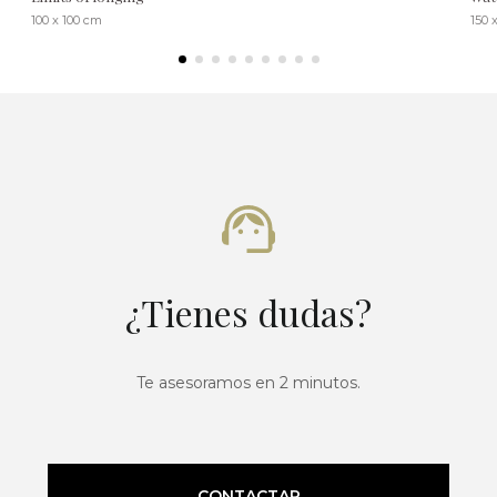
100 x 100 cm
150 
¿Tienes dudas?
Te asesoramos en 2 minutos.
CONTACTAR