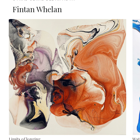
Fintan Whelan
Limits of longing
Wat