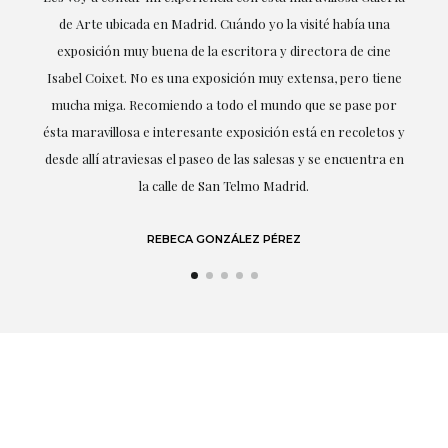
a una
la obtención de la obra y desde el inicio ha sabido entender
 cine
mis gustos y necesidades, la cercanía, la empatía y la
o tiene
profesionalidad han estado presentes en cada momento,
se por
destacando (por supuesto) el amor y conocimiento sobre lo
oletos y
que habla: el arte.
entra en
LAURA GUTIÉRREZ