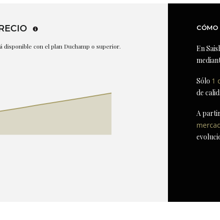
RECIO
CÓMO 
stá disponible con el plan Duchamp o superior.
En Sais
mediant
Sólo
1 
de cali
A parti
merca
evoluci