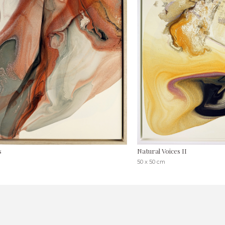
s
Natural Voices II
50 x 50 cm