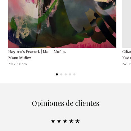
Nagoro's Peacock | Manu Muñoz
Citiz
Manu Muñoz
Xavi
190 x 190 cm
245 x
Opiniones de clientes
★★★★★