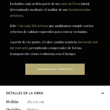
En Saisho cada artista parte de un
valor de firma
inicial,
determinado mediante el análisis de sus
fundamentales
artísticos
.
Sólo
1 de cada 500 artistas
que analizamos cumple con los
criterios de calidad requeridos para entrar en Saisho.
A partir de ese punto, el valor cambia según la
demanda real
del mercado
, permitiendo comprender de forma
transparente cómo evoluciona con el tiempo.
VER ANÁLISIS COMPLETO
DETALLES DE LA OBRA
Medidas
183 x 61 cm
Disciplina
Pintura