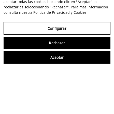
aceptar todas las cookies haciendo clic en "Aceptar", o
rechazarlas seleccionando "Rechazar". Para más información
consulta nuestra
Política de Privacidad y Cookies
.
Configurar
Rechazar
Consu
Aceptar
ES
Opiniones verificadas
5,0/5