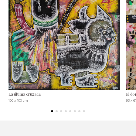
La última cruzada
El do
100 x 100 cm
93 x 