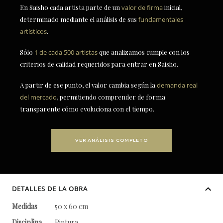
En Saisho cada artista parte de un
valor de firma
inicial,
determinado mediante el análisis de sus
fundamentales
artísticos
.
Sólo
1 de cada 500 artistas
que analizamos cumple con los
criterios de calidad requeridos para entrar en Saisho.
A partir de ese punto, el valor cambia según la
demanda real
del mercado
, permitiendo comprender de forma
transparente cómo evoluciona con el tiempo.
VER ANÁLISIS COMPLETO
DETALLES DE LA OBRA
Medidas
50 x 60 cm
Disciplina
Pintura