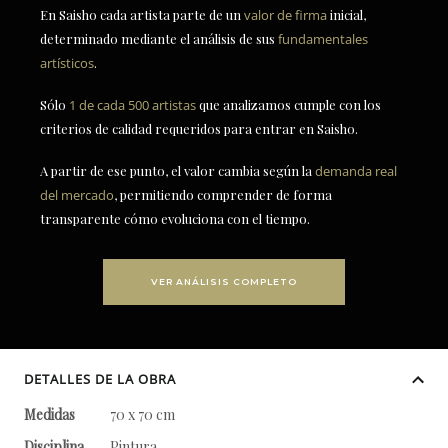
En Saisho cada artista parte de un
valor de firma
inicial,
determinado mediante el análisis de sus
fundamentales
artísticos
.
Sólo
1 de cada 500 artistas
que analizamos cumple con los
criterios de calidad requeridos para entrar en Saisho.
A partir de ese punto, el valor cambia según la
demanda real
del mercado
, permitiendo comprender de forma
transparente cómo evoluciona con el tiempo.
VER ANÁLISIS COMPLETO
DETALLES DE LA OBRA
Medidas
70 x 70 cm
Disciplina
Pintura