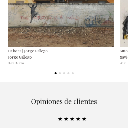
La hora | Jorge Gallego
Auto
Jorge Gallego
Xavi
89 x 89 cm
70 x 
Opiniones de clientes
★★★★★