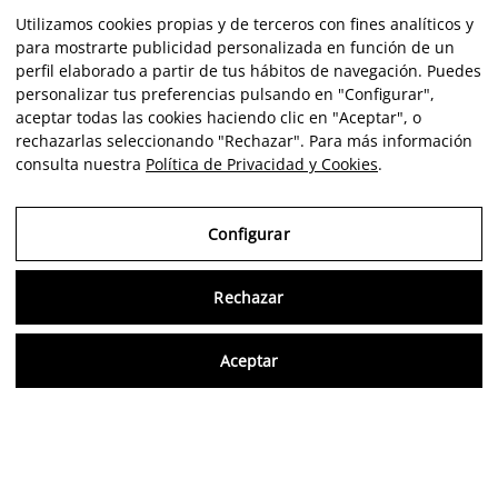
Opiniones de clientes
Utilizamos cookies propias y de terceros con fines analíticos y
para mostrarte publicidad personalizada en función de un
perfil elaborado a partir de tus hábitos de navegación. Puedes
★★★★★
personalizar tus preferencias pulsando en "Configurar",
aceptar todas las cookies haciendo clic en "Aceptar", o
rechazarlas seleccionando "Rechazar". Para más información
Un servicio integral excelente de inicio a fin. Una puerta de
E
consulta nuestra
Política de Privacidad y Cookies
.
entrada al arte, confiable, rigurosa y sumamente amable.
f
Siendo yo un novato en estos lares, me he sentido muy bien
Configurar
informado y asesorado por Angela. Carlos transmite un
entusiasmo y una pasión contagiosos. Luis no ha podido hacer
Rechazar
una instalación más virtuosa, se nota su formación artística !
En definitiva un placer
Consu
Aceptar
JAVIER DIAZ FORMOSO