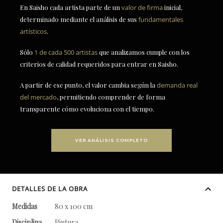
En Saisho cada artista parte de un
valor de firma
inicial,
determinado mediante el análisis de sus
fundamentales
artísticos
.
Sólo
1 de cada 500 artistas
que analizamos cumple con los
criterios de calidad requeridos para entrar en Saisho.
A partir de ese punto, el valor cambia según la
demanda real
del mercado
, permitiendo comprender de forma
transparente cómo evoluciona con el tiempo.
VER ANÁLISIS COMPLETO
DETALLES DE LA OBRA
Medidas
80 x 100 cm
Disciplina
Pintura