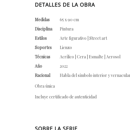
DETALLES DE LA OBRA
Medidas
65 x 90 cm
Disciplina
Pintura
Estilos
Arte figurativo | Street art
Soportes
Lienzo
Técnicas
Acrílico | Cera | Esmalte | Aerosol
Año
2022
Racional
Habla del símbolo interior y vernacula
Obra única
Incluye certificado de autenticidad
SOBRE LA SERIE