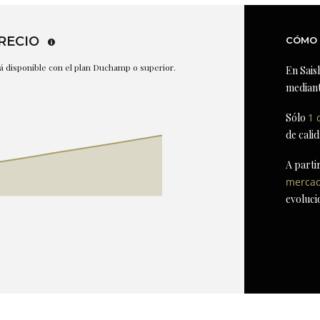
RECIO
CÓMO 
stá disponible con el plan Duchamp o superior.
En Sais
mediant
Sólo
1 
de cali
A parti
merca
evoluci