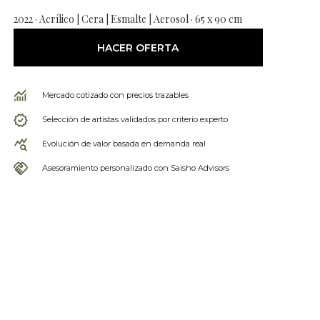
2022 · Acrílico | Cera | Esmalte | Aerosol · 65 x 90 cm
HACER OFERTA
Mercado cotizado con precios trazables
Selección de artistas validados por criterio experto
Evolución de valor basada en demanda real
Asesoramiento personalizado con Saisho Advisors