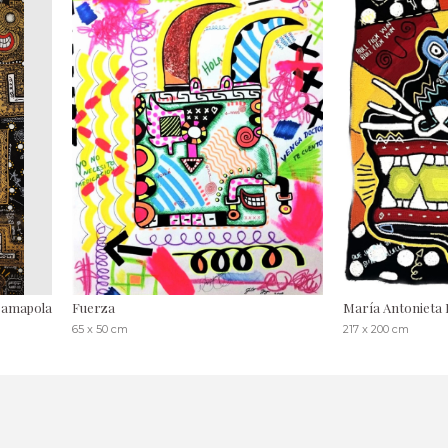
 amapola
Fuerza
María Antonieta 
65 x 50 cm
217 x 200 cm