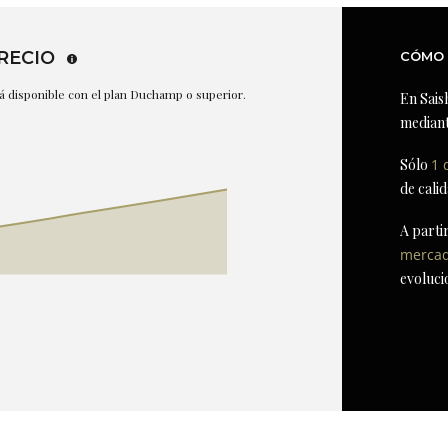
RECIO
CÓMO 
stá disponible con el plan Duchamp o superior.
En Sais
mediant
Sólo
1 
de cali
A parti
merca
evoluci