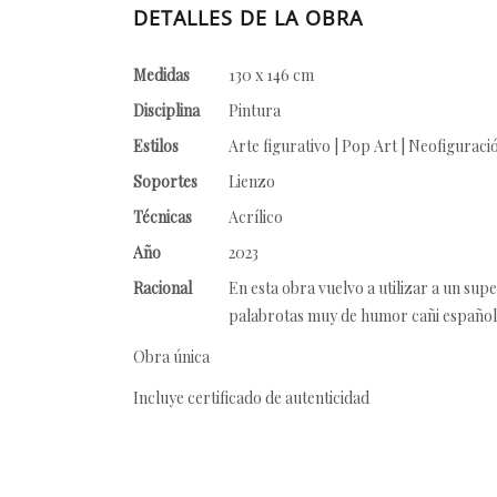
DETALLES DE LA OBRA
Medidas
130 x 146 cm
Disciplina
Pintura
Estilos
Arte figurativo | Pop Art | Neofiguraci
Soportes
Lienzo
Técnicas
Acrílico
Año
2023
Racional
En esta obra vuelvo a utilizar a un su
palabrotas muy de humor cañi español
Obra única
Incluye certificado de autenticidad