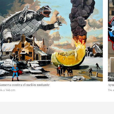
Gamera contra el melón mutante
Ayu
14 x 146 cm
114 