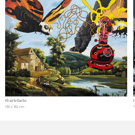
El artefacto
130 x 162 cm
1