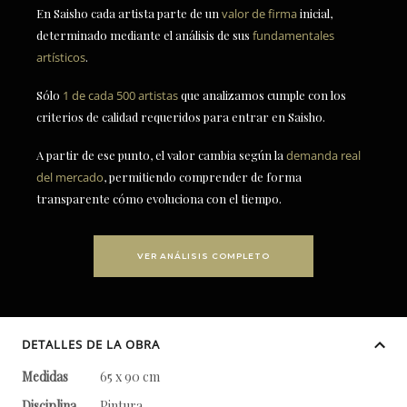
En Saisho cada artista parte de un
valor de firma
inicial,
determinado mediante el análisis de sus
fundamentales
artísticos
.
Sólo
1 de cada 500 artistas
que analizamos cumple con los
criterios de calidad requeridos para entrar en Saisho.
A partir de ese punto, el valor cambia según la
demanda real
del mercado
, permitiendo comprender de forma
transparente cómo evoluciona con el tiempo.
VER ANÁLISIS COMPLETO
DETALLES DE LA OBRA
Medidas
65 x 90 cm
Disciplina
Pintura