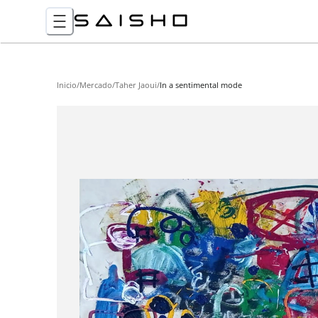
Inicio
/
Mercado
/
Taher Jaoui
/
In a sentimental mode