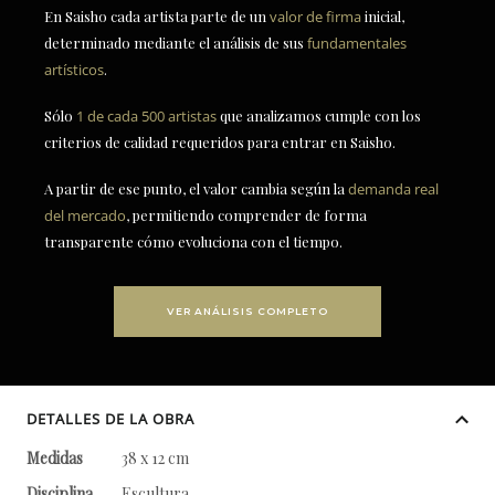
En Saisho cada artista parte de un
valor de firma
inicial,
determinado mediante el análisis de sus
fundamentales
artísticos
.
Sólo
1 de cada 500 artistas
que analizamos cumple con los
criterios de calidad requeridos para entrar en Saisho.
A partir de ese punto, el valor cambia según la
demanda real
del mercado
, permitiendo comprender de forma
transparente cómo evoluciona con el tiempo.
VER ANÁLISIS COMPLETO
DETALLES DE LA OBRA
Medidas
38 x 12 cm
Disciplina
Escultura