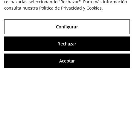
rechazarlas seleccionando "Rechazar". Para más información
consulta nuestra
Política de Privacidad y Cookies
.
Configurar
Rechazar
Consu
Aceptar
ES
Opiniones verificadas
5,0/5
Síguenos en redes