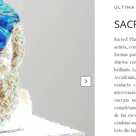
ÚLTIMA
SAC
Sacred Plas
artista, ce
formas par
objetos rom
brillante. 
Accademia,
contacto c
intervenci
energía mí
completamen
de las esc
combinó su
Esto dio lu