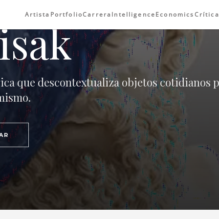
Artista
Portfolio
Carrera
Intelligence
Economics
Crític
isak
ica que descontextualiza objetos cotidianos 
imismo.
AR