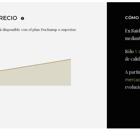
RECIO
CÓMO 
stá disponible con el plan Duchamp o superior.
En Sais
mediant
Sólo
1 
de cali
A parti
merca
evoluci