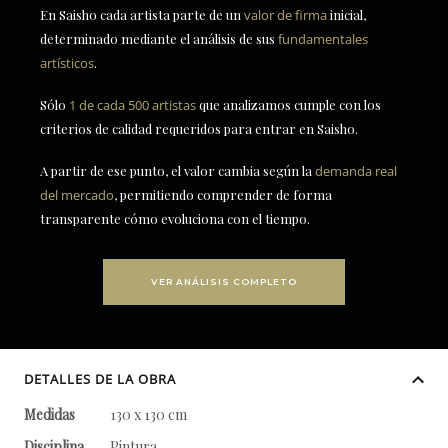
En Saisho cada artista parte de un
valor de firma
inicial,
determinado mediante el análisis de sus
fundamentales
artísticos
.
Sólo
1 de cada 500 artistas
que analizamos cumple con los
criterios de calidad requeridos para entrar en Saisho.
A partir de ese punto, el valor cambia según la
demanda real
del mercado
, permitiendo comprender de forma
transparente cómo evoluciona con el tiempo.
VER ANÁLISIS COMPLETO
DETALLES DE LA OBRA
Medidas
130 x 130 cm
Disciplina
Pintura