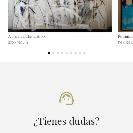
A bull in a China shop
Running 
200 x 180 cm
116 x 153
¿Tienes dudas?