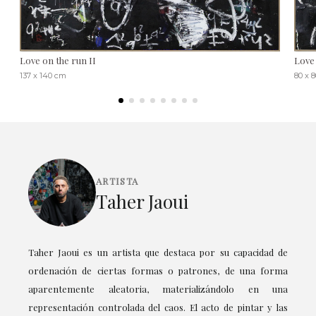
Love on the run II
Love
137 x 140 cm
80 x 
ARTISTA
Taher Jaoui
Taher Jaoui es un artista que destaca por su capacidad de
ordenación de ciertas formas o patrones, de una forma
aparentemente aleatoria, materializándolo en una
representación controlada del caos. El acto de pintar y las