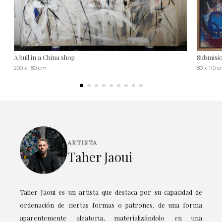
A bull in a China shop
Submisi
200 x 180 cm
80 x 110 
ARTISTA
Taher Jaoui
Taher Jaoui es un artista que destaca por su capacidad de
ordenación de ciertas formas o patrones, de una forma
aparentemente aleatoria, materializándolo en una