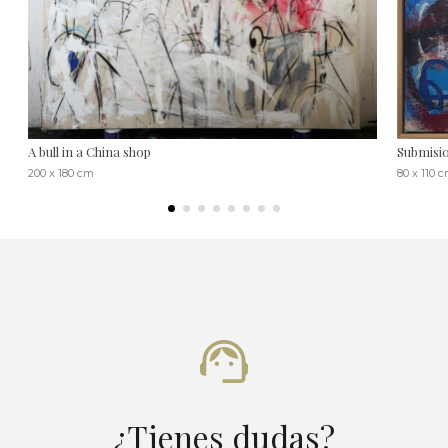
A bull in a China shop
Submisi
200 x 180 cm
80 x 110 
¿Tienes dudas?