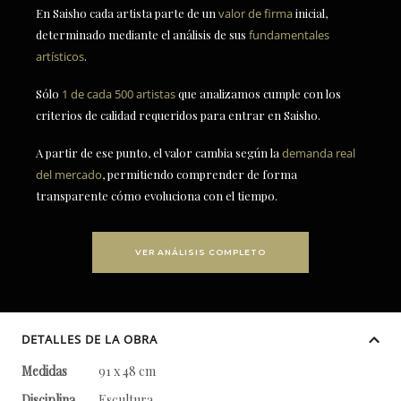
En Saisho cada artista parte de un
valor de firma
inicial,
determinado mediante el análisis de sus
fundamentales
artísticos
.
Sólo
1 de cada 500 artistas
que analizamos cumple con los
criterios de calidad requeridos para entrar en Saisho.
A partir de ese punto, el valor cambia según la
demanda real
del mercado
, permitiendo comprender de forma
transparente cómo evoluciona con el tiempo.
VER ANÁLISIS COMPLETO
DETALLES DE LA OBRA
Medidas
91 x 48 cm
Disciplina
Escultura