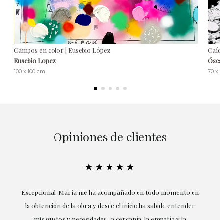
Campos en color | Eusebio López
Caíd
Eusebio Lopez
Ósc
100 x 100 cm
70 x
Opiniones de clientes
★★★★★
ría
Excepcional. María me ha acompañado en todo momento en
la obtención de la obra y desde el inicio ha sabido entender
mis gustos y necesidades, la cercanía, la empatía y la