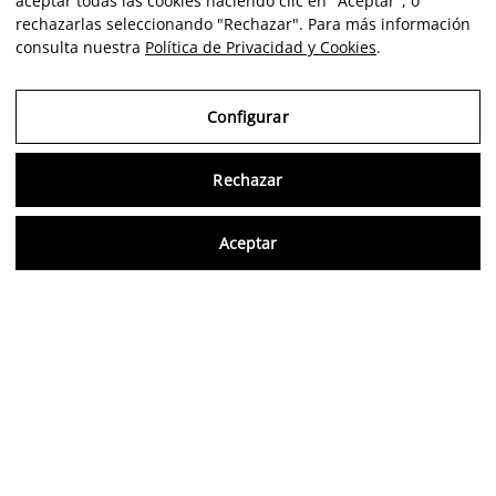
aceptar todas las cookies haciendo clic en "Aceptar", o
rechazarlas seleccionando "Rechazar". Para más información
consulta nuestra
Política de Privacidad y Cookies
.
Configurar
Rechazar
Consu
Aceptar
ES
Opiniones verificadas
5,0/5
Síguenos en redes