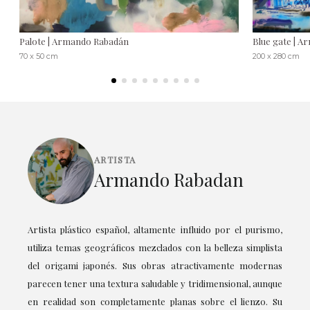
Palote | Armando Rabadán
Blue gate | 
70 x 50 cm
200 x 280 cm
ARTISTA
Armando Rabadan
Artista plástico español, altamente influido por el purismo,
utiliza temas geográficos mezclados con la belleza simplista
del origami japonés. Sus obras atractivamente modernas
parecen tener una textura saludable y tridimensional, aunque
en realidad son completamente planas sobre el lienzo. Su