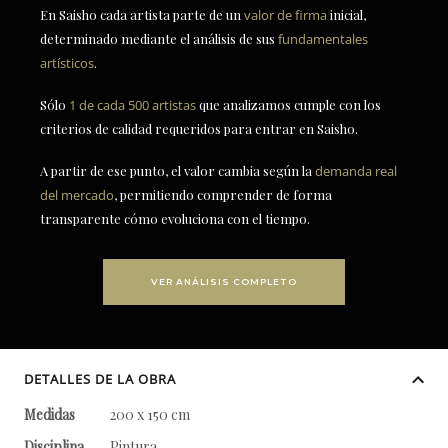
En Saisho cada artista parte de un
valor de firma
inicial,
determinado mediante el análisis de sus
fundamentales
artísticos
.
Sólo
1 de cada 500 artistas
que analizamos cumple con los
criterios de calidad requeridos para entrar en Saisho.
A partir de ese punto, el valor cambia según la
demanda real
del mercado
, permitiendo comprender de forma
transparente cómo evoluciona con el tiempo.
VER ANÁLISIS COMPLETO
DETALLES DE LA OBRA
Medidas
200 x 150 cm
Disciplina
Pintura