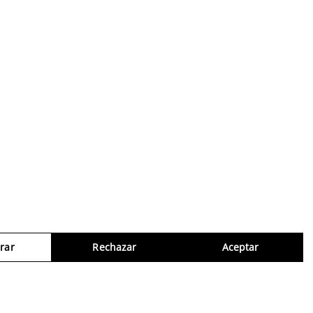
rar
Rechazar
Aceptar
Consul