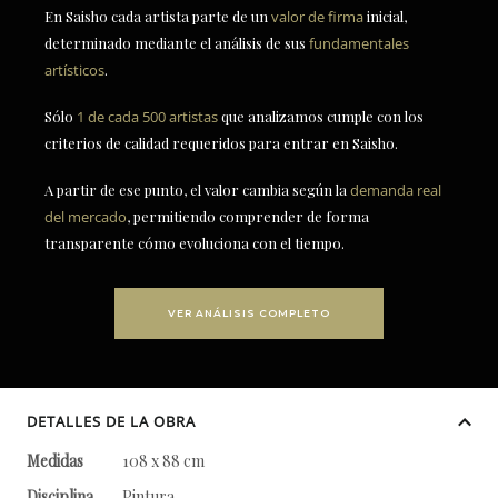
En Saisho cada artista parte de un
valor de firma
inicial,
determinado mediante el análisis de sus
fundamentales
artísticos
.
Sólo
1 de cada 500 artistas
que analizamos cumple con los
criterios de calidad requeridos para entrar en Saisho.
A partir de ese punto, el valor cambia según la
demanda real
del mercado
, permitiendo comprender de forma
transparente cómo evoluciona con el tiempo.
VER ANÁLISIS COMPLETO
DETALLES DE LA OBRA
Medidas
108 x 88 cm
Disciplina
Pintura