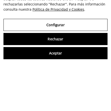
rechazarlas seleccionando "Rechazar". Para más información
consulta nuestra
Política de Privacidad y Cookies
.
Configurar
Rechazar
Consu
Aceptar
ES
Opiniones verificadas
5,0/5
Síguenos en redes