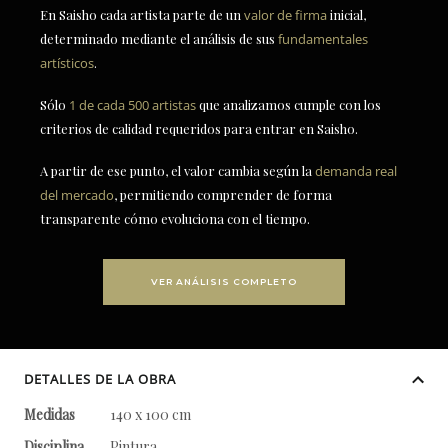
En Saisho cada artista parte de un
valor de firma
inicial,
determinado mediante el análisis de sus
fundamentales
artísticos
.
Sólo
1 de cada 500 artistas
que analizamos cumple con los
criterios de calidad requeridos para entrar en Saisho.
A partir de ese punto, el valor cambia según la
demanda real
del mercado
, permitiendo comprender de forma
transparente cómo evoluciona con el tiempo.
VER ANÁLISIS COMPLETO
DETALLES DE LA OBRA
Medidas
140 x 100 cm
Disciplina
Pintura