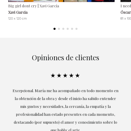
Big girl dont cry | Xavi García
I nee
Xavi Garcia
Óscar
120 x 120 cm
81 x 1
Opiniones de clientes
★★★★★
ría
Excepcional. María me ha acompañado en todo momento en
la obtención de la obra y desde el inicio ha sabido entender
mis gustos y necesidades, la cercanía, la empatía y la
ne
profesionalidad han estado presentes en cada momento,
r
destacando (por supuesto) el amor y conocimiento sobre lo
s y
que habla: el arte.