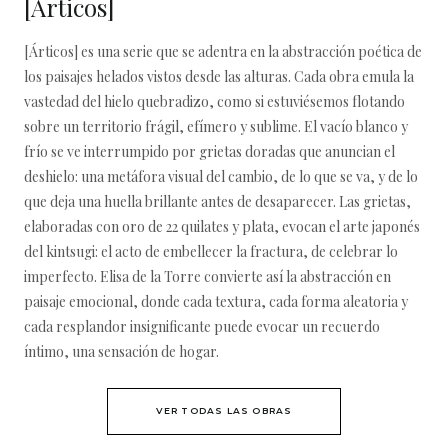
[Árticos]
[Árticos] es una serie que se adentra en la abstracción poética de
los paisajes helados vistos desde las alturas. Cada obra emula la
vastedad del hielo quebradizo, como si estuviésemos flotando
sobre un territorio frágil, efímero y sublime. El vacío blanco y
frío se ve interrumpido por grietas doradas que anuncian el
deshielo: una metáfora visual del cambio, de lo que se va, y de lo
que deja una huella brillante antes de desaparecer. Las grietas,
elaboradas con oro de 22 quilates y plata, evocan el arte japonés
del kintsugi: el acto de embellecer la fractura, de celebrar lo
imperfecto. Elisa de la Torre convierte así la abstracción en
paisaje emocional, donde cada textura, cada forma aleatoria y
cada resplandor insignificante puede evocar un recuerdo
íntimo, una sensación de hogar.
VER TODAS LAS OBRAS