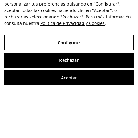
personalizar tus preferencias pulsando en "Configurar",
aceptar todas las cookies haciendo clic en "Aceptar", o
rechazarlas seleccionando "Rechazar". Para más información
consulta nuestra
Política de Privacidad y Cookies
.
Configurar
Rechazar
Consu
Aceptar
ES
Opiniones verificadas
5,0/5