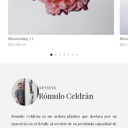
Blossoming 2 I
Blos
120 x 120 cm
120 x
ARTISTA
Rómulo Celdrán
Rómulo Celdrán es un artista plástico que destaca por su
maestría en el detalle al servicio de su profunda capacidad de