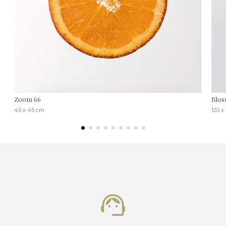
Zoom 66
Blos
45 x 45 cm
120 x