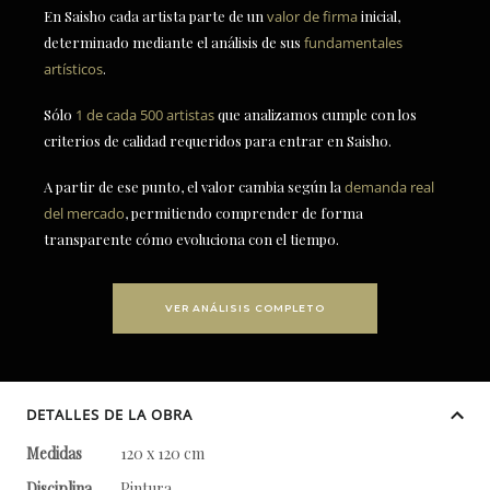
En Saisho cada artista parte de un
valor de firma
inicial,
determinado mediante el análisis de sus
fundamentales
artísticos
.
Sólo
1 de cada 500 artistas
que analizamos cumple con los
criterios de calidad requeridos para entrar en Saisho.
A partir de ese punto, el valor cambia según la
demanda real
del mercado
, permitiendo comprender de forma
transparente cómo evoluciona con el tiempo.
VER ANÁLISIS COMPLETO
DETALLES DE LA OBRA
Medidas
120 x 120 cm
Disciplina
Pintura