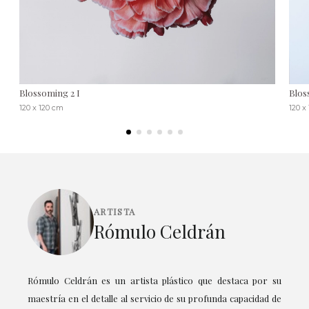
Blossoming 2 I
Blos
120 x 120 cm
120 x
ARTISTA
Rómulo Celdrán
Rómulo Celdrán es un artista plástico que destaca por su
maestría en el detalle al servicio de su profunda capacidad de