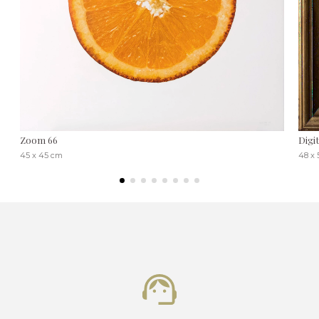
Zoom 66
Digi
45 x 45 cm
48 x 