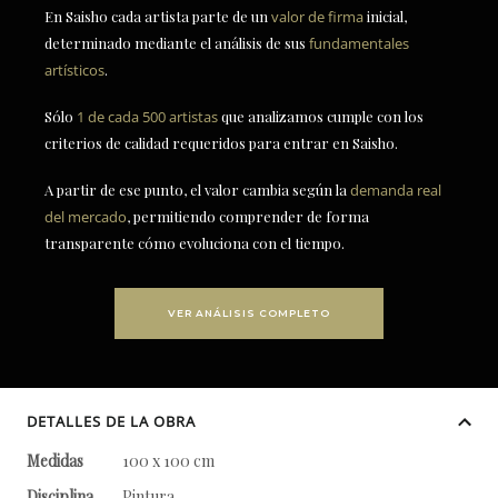
En Saisho cada artista parte de un
valor de firma
inicial,
determinado mediante el análisis de sus
fundamentales
artísticos
.
Sólo
1 de cada 500 artistas
que analizamos cumple con los
criterios de calidad requeridos para entrar en Saisho.
A partir de ese punto, el valor cambia según la
demanda real
del mercado
, permitiendo comprender de forma
transparente cómo evoluciona con el tiempo.
VER ANÁLISIS COMPLETO
DETALLES DE LA OBRA
Medidas
100 x 100 cm
Disciplina
Pintura