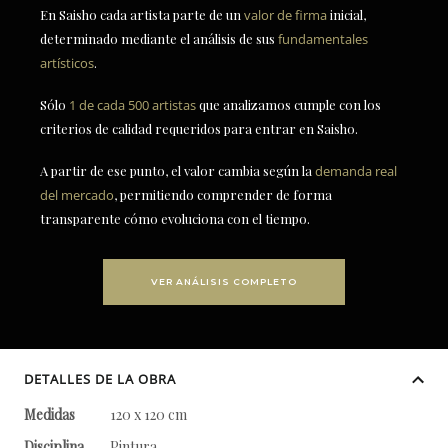
En Saisho cada artista parte de un
valor de firma
inicial,
determinado mediante el análisis de sus
fundamentales
artísticos
.
Sólo
1 de cada 500 artistas
que analizamos cumple con los
criterios de calidad requeridos para entrar en Saisho.
A partir de ese punto, el valor cambia según la
demanda real
del mercado
, permitiendo comprender de forma
transparente cómo evoluciona con el tiempo.
VER ANÁLISIS COMPLETO
DETALLES DE LA OBRA
Medidas
120 x 120 cm
Disciplina
Pintura