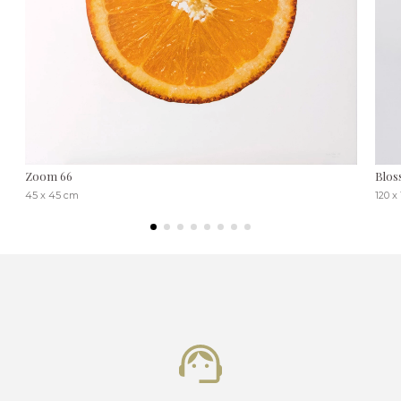
Zoom 66
Blos
45 x 45 cm
120 x