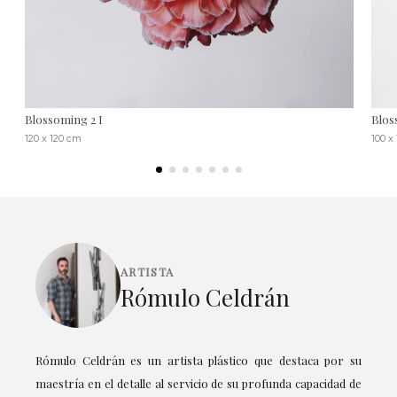
Blossoming 2 I
Blos
120 x 120 cm
100 x
ARTISTA
Rómulo Celdrán
Rómulo Celdrán es un artista plástico que destaca por su
maestría en el detalle al servicio de su profunda capacidad de