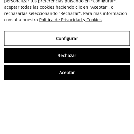
personalizar tus preferencias pulsando en "Configurar",
aceptar todas las cookies haciendo clic en "Aceptar", o
rechazarlas seleccionando "Rechazar". Para más información
consulta nuestra
Política de Privacidad y Cookies
.
Configurar
Rechazar
Consu
Aceptar
ES
Opiniones verificadas
5,0/5