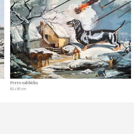
Perro salchicha
65 x 81 cm