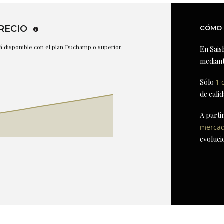
RECIO
CÓMO 
stá disponible con el plan Duchamp o superior.
En Sais
mediant
Sólo
1 
de cali
A parti
merca
evoluci