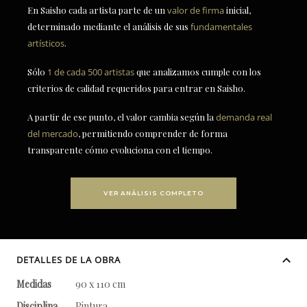
En Saisho cada artista parte de un
valor de firma
inicial,
determinado mediante el análisis de sus
fundamentales
artísticos
.
Sólo
1 de cada 500 artistas
que analizamos cumple con los
criterios de calidad requeridos para entrar en Saisho.
A partir de ese punto, el valor cambia según la
demanda real
del mercado
, permitiendo comprender de forma
transparente cómo evoluciona con el tiempo.
VER ANÁLISIS COMPLETO
DETALLES DE LA OBRA
Medidas
90 x 110 cm
Disciplina
Pintura