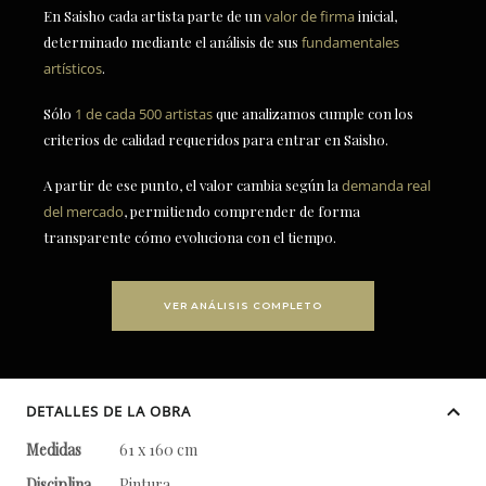
En Saisho cada artista parte de un
valor de firma
inicial,
determinado mediante el análisis de sus
fundamentales
artísticos
.
Sólo
1 de cada 500 artistas
que analizamos cumple con los
criterios de calidad requeridos para entrar en Saisho.
A partir de ese punto, el valor cambia según la
demanda real
del mercado
, permitiendo comprender de forma
transparente cómo evoluciona con el tiempo.
VER ANÁLISIS COMPLETO
DETALLES DE LA OBRA
Medidas
61 x 160 cm
Disciplina
Pintura