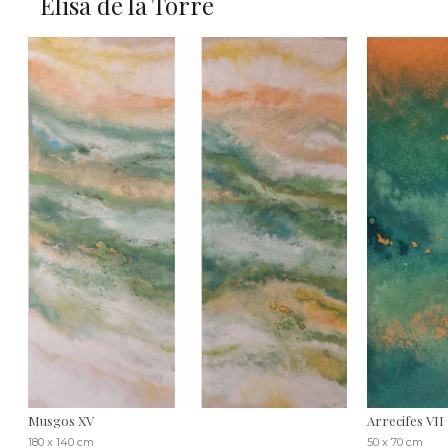
Elisa de la Torre
Musgos XV
Arrecifes VII
180 x 140 cm
50 x 70 cm