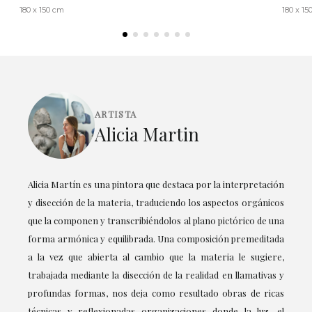
180 x 150 cm
180 x 15
ARTISTA
Alicia Martin
Alicia Martín es una pintora que destaca por la interpretación
y disección de la materia, traduciendo los aspectos orgánicos
que la componen y transcribiéndolos al plano pictórico de una
forma armónica y equilibrada. Una composición premeditada
a la vez que abierta al cambio que la materia le sugiere,
trabajada mediante la disección de la realidad en llamativas y
profundas formas, nos deja como resultado obras de ricas
técnicas y reflexionadas organizaciones donde la luz, el