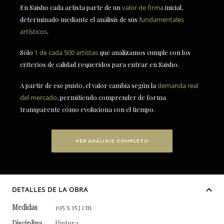
En Saisho cada artista parte de un
valor de firma
inicial,
determinado mediante el análisis de sus
fundamentales
artísticos
.
Sólo
1 de cada 500 artistas
que analizamos cumple con los
criterios de calidad requeridos para entrar en Saisho.
A partir de ese punto, el valor cambia según la
demanda real
del mercado
, permitiendo comprender de forma
transparente cómo evoluciona con el tiempo.
VER ANÁLISIS COMPLETO
DETALLES DE LA OBRA
Medidas
195 x 153 cm
Disciplina
Pintura