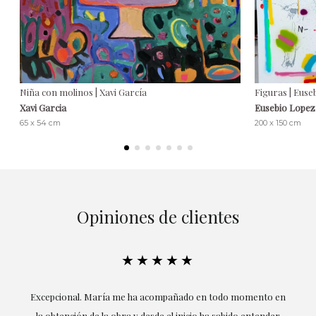
Niña con molinos | Xavi García
Figuras | Euse
Xavi Garcia
Eusebio Lopez
65 x 54 cm
200 x 150 cm
Opiniones de clientes
★★★★★
ría
Excepcional. María me ha acompañado en todo momento en
la obtención de la obra y desde el inicio ha sabido entender