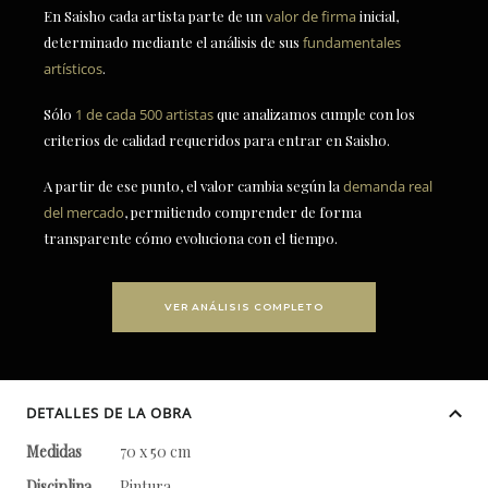
En Saisho cada artista parte de un
valor de firma
inicial,
determinado mediante el análisis de sus
fundamentales
artísticos
.
Sólo
1 de cada 500 artistas
que analizamos cumple con los
criterios de calidad requeridos para entrar en Saisho.
A partir de ese punto, el valor cambia según la
demanda real
del mercado
, permitiendo comprender de forma
transparente cómo evoluciona con el tiempo.
VER ANÁLISIS COMPLETO
DETALLES DE LA OBRA
Medidas
70 x 50 cm
Disciplina
Pintura