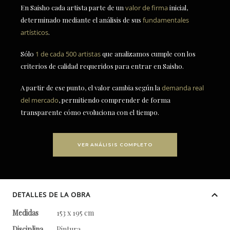
En Saisho cada artista parte de un
valor de firma
inicial,
determinado mediante el análisis de sus
fundamentales
artísticos
.
Sólo
1 de cada 500 artistas
que analizamos cumple con los
criterios de calidad requeridos para entrar en Saisho.
A partir de ese punto, el valor cambia según la
demanda real
del mercado
, permitiendo comprender de forma
transparente cómo evoluciona con el tiempo.
VER ANÁLISIS COMPLETO
DETALLES DE LA OBRA
Medidas
153 x 195 cm
Disciplina
Pintura