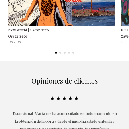
New World | Oscar Seco
Niña
Óscar Seco
Xavi
130 x 130 cm
65 x 
Opiniones de clientes
★★★★★
ría
Excepcional. María me ha acompañado en todo momento en
la obtención de la obra y desde el inicio ha sabido entender
mis gustos y necesidades, la cercanía, la empatía y la