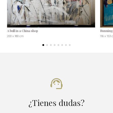
A bull in a China shop
Running 
200 x 180 cm
116 x 153
¿Tienes dudas?