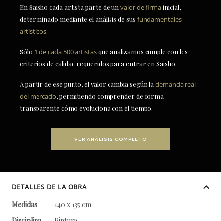
En Saisho cada artista parte de un
valor de firma
inicial,
determinado mediante el análisis de sus
fundamentales
artísticos
.
Sólo
1 de cada 500 artistas
que analizamos cumple con los
criterios de calidad requeridos para entrar en Saisho.
A partir de ese punto, el valor cambia según la
demanda real
del mercado
, permitiendo comprender de forma
transparente cómo evoluciona con el tiempo.
VER ANÁLISIS COMPLETO
DETALLES DE LA OBRA
Medidas
140 x 135 cm
Disciplina
Pintura