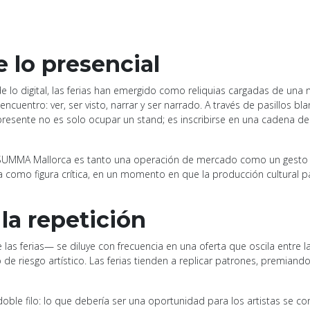
e lo presencial
e lo digital, las ferias han emergido como reliquias cargadas de una n
ncuentro: ver, ser visto, narrar y ser narrado. A través de pasillos bl
esente no es solo ocupar un stand; es inscribirse en una cadena de leg
 SUMMA Mallorca es tanto una operación de mercado como un gesto si
ista como figura crítica, en un momento en que la producción cultural 
la repetición
 ferias— se diluye con frecuencia en una oferta que oscila entre l
de riesgo artístico. Las ferias tienden a replicar patrones, premiando 
e doble filo: lo que debería ser una oportunidad para los artistas s