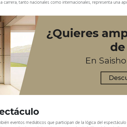
ia carrera, tanto nacionales como internacionales, representa una 
¿Quieres ampl
de
En Saish
Desc
ectáculo
mbién eventos mediáticos que participan de la lógica del espectáculo