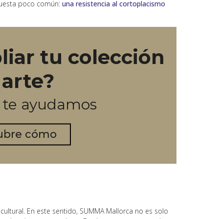
apuesta poco común:
una resistencia al cortoplacismo
iar tu colección
 arte?
o te ayudamos
ubre cómo
 cultural. En este sentido, SUMMA Mallorca no es solo