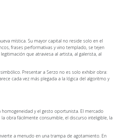
ueva mística. Su mayor capital no reside solo en el
ancos, frases performativas y vino templado, se tejen
itimación que atraviesa al artista, al galerista, al
mbólico. Presentar a Serzo no es solo exhibir obra:
parece cada vez más plegada a la lógica del algoritmo y
a homogeneidad y el gesto oportunista. El mercado
la obra fácilmente consumible, el discurso inteligible, la
e convierte a menudo en una trampa de agotamiento. En