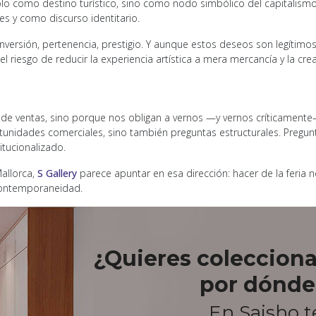
o solo como destino turístico, sino como nodo simbólico del capitalis
es y como discurso identitario.
inversión, pertenencia, prestigio. Y aunque estos deseos son legítimos
l riesgo de reducir la experiencia artística a mera mercancía y la cre
 de ventas, sino porque nos obligan a vernos —y vernos críticamente—
nidades comerciales, sino también preguntas estructurales. Pregun
itucionalizado.
Mallorca,
S Gallery
parece apuntar en esa dirección: hacer de la feria n
la contemporaneidad.
¿Quieres colecciona
por dónde
En Saisho 