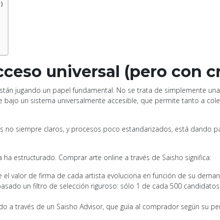
)
acceso universal (pero con cr
tán jugando un papel fundamental. No se trata de simplemente una pl
te bajo un sistema universalmente accesible, que permite tanto a col
os no siempre claros, y procesos poco estandarizados, está dando pa
a ha estructurado. Comprar arte online a través de Saisho significa:
el valor de firma de cada artista evoluciona en función de su deman
ado un filtro de selección riguroso: sólo 1 de cada 500 candidatos 
a través de un Saisho Advisor, que guía al comprador según su perfil, 