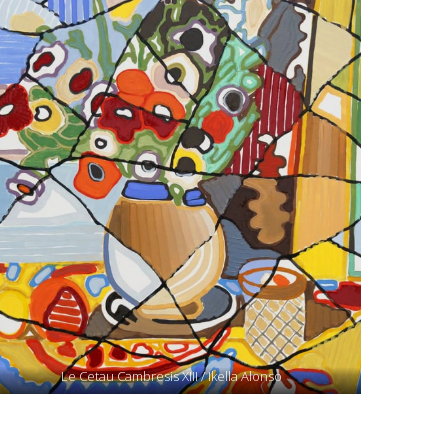
Le Cetau Cambresis XIII / Ikella Alonso