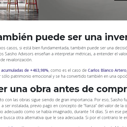
también puede ser una inve
os casos, si está bien fundamentada, también puede ser una decisión p
Los Saisho Advisors enseñan a interpretar métricas, a entender el valo
de revalorización.
es acumuladas de +463,98%
, como es el caso de
Carlos Blanco Artero
 sólo patrimonio emocional y se ha convertido también en una opción 
ver una obra antes de compr
ecto con las obras sigue siendo de gran importancia. Por eso, Saisho f
ser instalada, previo pago en concepto de “fianza” del valor de la obra
cio adecuado como se había imaginado, durante 14 días. Si en ese pe
y se busca otra alternativa que le sea adecuada. Si por el contrario le 