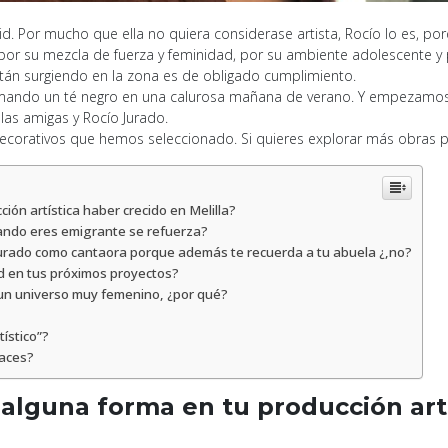
rid. Por mucho que ella no quiera considerase artista, Rocío lo es, 
por su mezcla de fuerza y feminidad, por su ambiente adolescente y
án surgiendo en la zona es de obligado cumplimiento.
 tomando un té negro en una calurosa mañana de verano. Y empezamos
 las amigas y Rocío Jurado.
decorativos que hemos seleccionado. Si quieres explorar más obra
ión artística haber crecido en Melilla?
uando eres emigrante se refuerza?
 Jurado como cantaora porque además te recuerda a tu abuela ¿,no?
dad en tus próximos proyectos?
 un universo muy femenino, ¿por qué?
tístico”?
haces?
 alguna forma en tu producción art