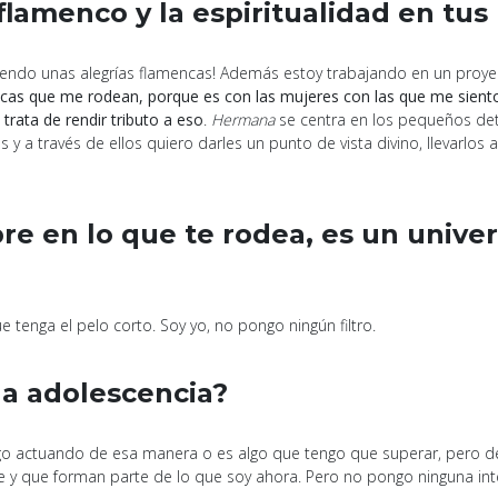
 flamenco y la espiritualidad en tu
iendo unas alegrías flamencas! Además estoy trabajando en un proye
chicas que me rodean, porque es con las mujeres con las que me sien
rata de rendir tributo a eso
.
Hermana
se centra en los pequeños deta
 y a través de ellos quiero darles un punto de vista divino, llevarlos 
pre en lo que te rodea, es un univ
tenga el pelo corto. Soy yo, no pongo ningún filtro.
la adolescencia?
igo actuando de esa manera o es algo que tengo que superar, pero d
 y que forman parte de lo que soy ahora. Pero no pongo ninguna inte