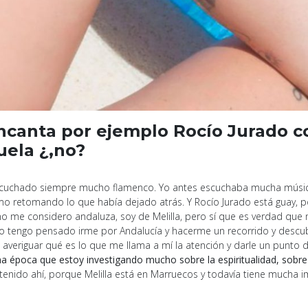
 encanta por ejemplo Rocío Jurado
uela ¿,no?
a escuchado siempre mucho flamenco. Yo antes escuchaba mucha músic
mo retomando lo que había dejado atrás. Y Rocío Jurado está guay, 
 no me considero andaluza, soy de Melilla, pero sí que es verdad que
azo tengo pensado irme por Andalucía y hacerme un recorrido y desc
o averiguar qué es lo que me llama a mí la atención y darle un punto
 época que estoy investigando mucho sobre la espiritualidad, sobre 
 tenido ahí, porque Melilla está en Marruecos y todavía tiene mucha im