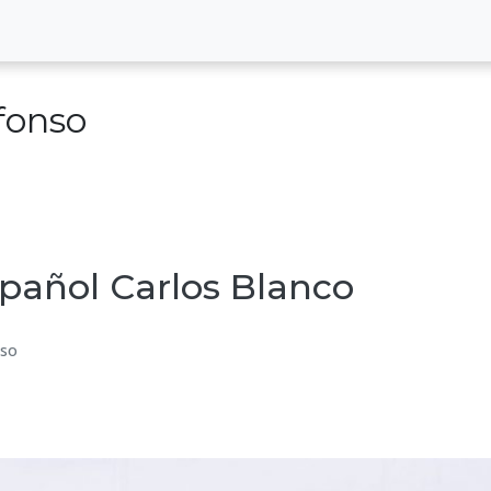
efonso
español Carlos Blanco
nso