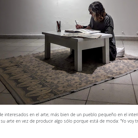
 de interesados en el arte; más bien de un pueblo pequeño en el interi
su arte en vez de producir algo sólo porque está de moda: “Yo voy t