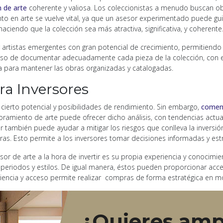
n de arte
coherente y valiosa. Los coleccionistas a menudo buscan o
iento en arte se vuelve vital, ya que un asesor experimentado puede g
 haciendo que la colección sea más atractiva, significativa, y coherente
 artistas emergentes con gran potencial de crecimiento, permitiendo a
oceso de documentar adecuadamente cada pieza de la colección, con e
da para mantener las obras organizadas y catalogadas.
ra Inversores
 cierto potencial y posibilidades de rendimiento. Sin embargo,
comenz
oramiento de arte puede ofrecer dicho análisis, con tendencias actual
r también puede ayudar a mitigar los riesgos que conlleva la inversión
bras. Esto permite a los inversores tomar decisiones informadas y estr
r de arte a la hora de invertir es su propia experiencia y conocimie
s periodos y estilos. De igual manera, éstos pueden proporcionar acc
eriencia y acceso permite realizar compras de forma estratégica en
¿Quieres ampl