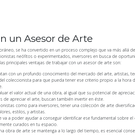
on un Asesor de Arte
ráneo, se ha convertido en un proceso complejo que va más allá del v
ionistas neófitos o experimentados, inversores en busca de oportu
las principales ventajas de trabajar con un asesor de arte son:
an con un profundo conocimiento del mercado del arte, artistas, tend
 coleccionista para que pueda tener ese criterio propio a la hora d
e.
ar el valor actual de una obra, al igual que su potencial de apreciació
de apreciar el arte, buscan también invertir en éste.
ionistas como para inversores, tener una colección de arte diversifi
res, estilos, y artistas.
 va a poder ayudar a conseguir identificar ese fundamental sobre el q
tamente curados en tu espacio.
una obra de arte se mantenga a lo largo del tiempo, es esencial con