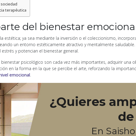
a sociedad
cia terapéutica
parte del bienestar emociona
 a la estética; ya sea mediante la inversión o el coleccionismo, incor
ando un entorno estéticamente atractivo y mentalmente saludable. E
estrés y potencian el bienestar general.
l bienestar psicológico son cada vez más importantes, adquirir una o
ión en la forma en la que se percibe el arte, reforzando la importanc
nivel emocional
.
¿Quieres ampl
de
En Saish